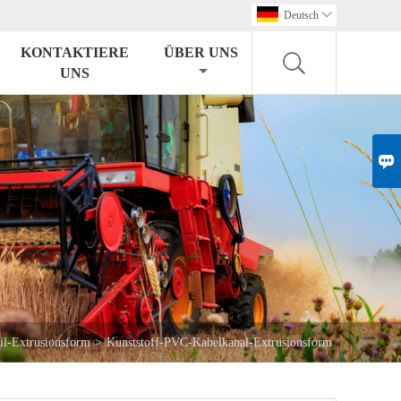
Deutsch

KONTAKTIERE
ÜBER UNS
UNS

l-Extrusionsform
>
Kunststoff-PVC-Kabelkanal-Extrusionsform