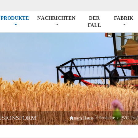
PRODUKTE
NACHRICHTEN
DER
FABRIK
FALL
USIONSFORM

>
Produkte
>
PVC-Profi
nach Hause