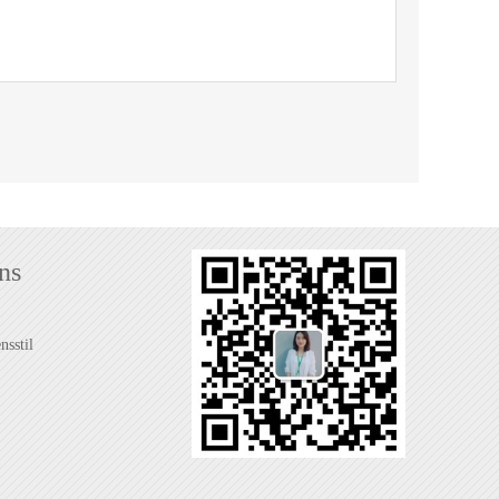
ns
sstil