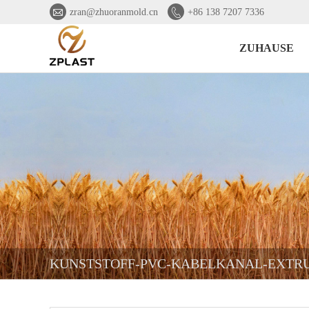


zran@zhuoranmold.cn
+86 138 7207 7336
ZUHAUSE
KUNSTSTOFF-PVC-KABELKANAL-EXTR