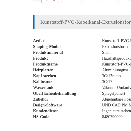
Kunststoff-PVC-Kabelkanal-Extrusionsfo
Artikel
Kunststoff-PVC-
Shaping-Modus
Extrusionsform
Produktmaterial
Stahl
Produkt
Haushaltsprodukt
Produktname
Kunststoff-PVC-
Heizplatten
Aluminiumguss
Kopf sterben
3Cr17nimo
Kalibrator
3Cr17
Wassertank
Vakuum-Umlaufwa
Oberflächenbehandlung
Spiegelpoliert
Zubehör
Abnehmbare Posit
Design-Software
UND CAD PM 
Kundendienst
Ingenieure stehe
HS-Code
8480790090