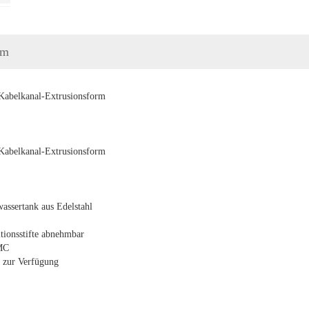
rm
Kabelkanal-Extrusionsform
Kabelkanal-Extrusionsform
ssertank aus Edelstahl
ionsstifte abnehmbar
MC
n zur Verfügung